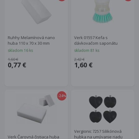
Ruhhy Melamínová nano
Verk 01557 Kefa s
huba 110 x 70 x 30 mm
dávkovačom saponátu
skladom 16 ks
skladom 81 ks
1,60 €
2,42 €
0,77 €
1,60 €
-24
%
Vergionic 7257 Silikónová
Verk Čarovná čistiaca huba
hubka na umývanie riadu