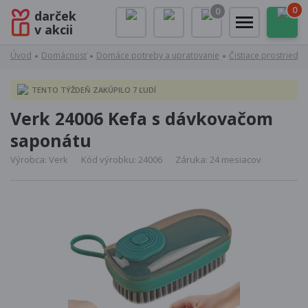
0
0
darček
v akcii
Úvod
Domácnosť
Domáce potreby a upratovanie
Čistiace prostriedk
TENTO TÝŽDEŇ ZAKÚPILO 7 ĽUDÍ
Verk 24006 Kefa s dávkovačom
saponátu
Výrobca: Verk
Kód výrobku: 24006
Záruka: 24 mesiacov