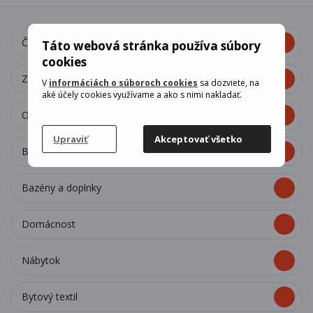
Čistiace prostriedky v domácnosti
Táto webová stránka používa súbory
cookies
Záhradný nábytok
V
informáciách o súboroch cookies
sa dozviete, na
aké účely cookies využívame a ako s nimi nakladať.
Osvetlenie
Upraviť
Akceptovať všetko
Bytové dekorácie
Bazény a doplnky
Domácnost
Nábytok
Bytový textil