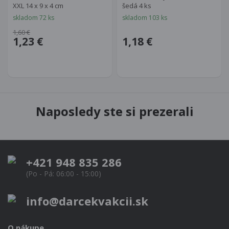
XXL 14 x 9 x 4 cm
šedá 4 ks
skladom 72 ks
skladom 103 ks
1,60 €
1,23 €
1,18 €
Naposledy ste si prezerali
+421 948 835 286
(Po - Pá: 06:00 - 15:00)
info@darcekvakcii.sk
O nákupe