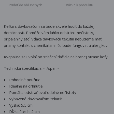
Pridať do obľúbených
Otázka k produktu
Kefka s dávkovačom sa bude skvele hodiť do každej
domácnosti.
Pomôže vám ľahko odstrániť nečistoty,
pripáleniny atď. Vďaka dávkovaču tekutín nebudeme mať
priamy kontakt s chemikáliami, čo bude fungovať u alergikov.
Kvapalina sa uvoľní po stlačení tlačidla na hornej strane kefy.
Technická špecifikácia:
< /span>
Pohodlné použitie
Ideálne na drhnutie
Pomáha odstraňovať odolné nečistoty
Vybavené dávkovačom tekutín
Výška: 5,5 cm
Dĺžka štetín: 2 cm