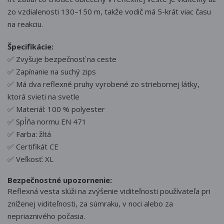
zo vzdialenosti 130–150 m, takže vodič má 5-krát viac času
na reakciu.
Špecifikácie:
✅ Zvyšuje bezpečnosť na ceste
✅ Zapínanie na suchý zips
✅ Má dva reflexné pruhy vyrobené zo striebornej látky,
ktorá svieti na svetle
✅ Materiál: 100 % polyester
✅ Spĺňa normu EN 471
✅ Farba: žltá
✅ Certifikát CE
✅ Veľkosť: XL
Bezpečnostné upozornenie:
Reflexná vesta slúži na zvýšenie viditeľnosti používateľa pri
zníženej viditeľnosti, za súmraku, v noci alebo za
nepriaznivého počasia.