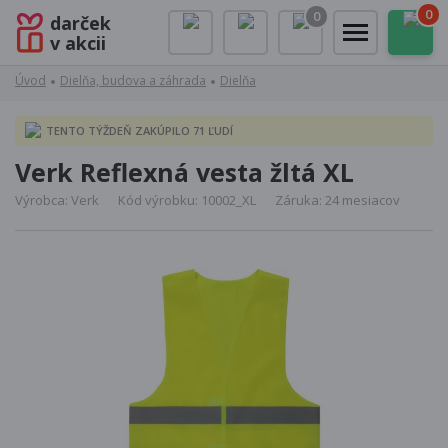
0
0
darček
v akcii
Úvod
Dielňa, budova a záhrada
Dielňa
TENTO TÝŽDEŇ ZAKÚPILO 71 ĽUDÍ
Verk Reflexná vesta žltá XL
Výrobca: Verk
Kód výrobku: 10002_XL
Záruka: 24 mesiacov