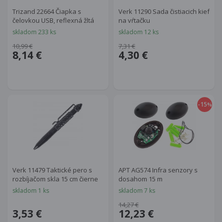
Trizand 22664 Čiapka s
Verk 11290 Sada čistiacich kief
čelovkou USB, reflexná žltá
na vŕtačku
skladom 233 ks
skladom 12 ks
10,99 €
7,31 €
8,14 €
4,30 €
-15
%
Verk 11479 Taktické pero s
APT AG574 Infra senzory s
rozbíjačom skla 15 cm čierne
dosahom 15 m
skladom 1 ks
skladom 7 ks
14,27 €
3,53 €
12,23 €