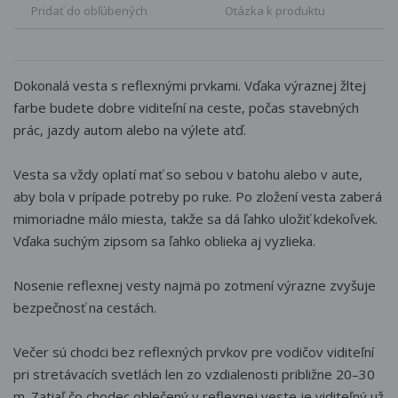
Pridať do obľúbených
Otázka k produktu
Dokonalá vesta s reflexnými prvkami. Vďaka výraznej žltej
farbe budete dobre viditeľní na ceste, počas stavebných
prác, jazdy autom alebo na výlete atď.
Vesta sa vždy oplatí mať so sebou v batohu alebo v aute,
aby bola v prípade potreby po ruke. Po zložení vesta zaberá
mimoriadne málo miesta, takže sa dá ľahko uložiť kdekoľvek.
Vďaka suchým zipsom sa ľahko oblieka aj vyzlieka.
Nosenie reflexnej vesty najmä po zotmení výrazne zvyšuje
bezpečnosť na cestách.
Večer sú chodci bez reflexných prvkov pre vodičov viditeľní
pri stretávacích svetlách len zo vzdialenosti približne 20–30
m. Zatiaľ čo chodec oblečený v reflexnej veste je viditeľný už