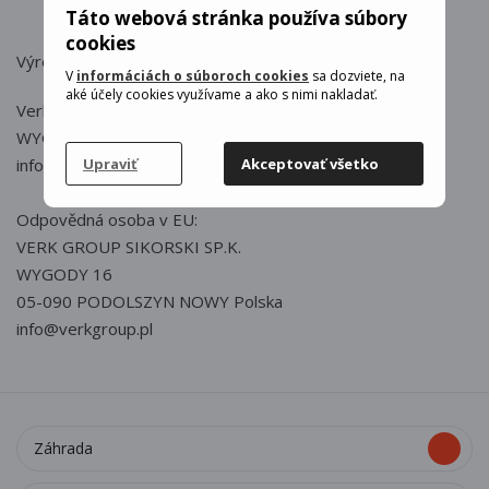
Táto webová stránka používa súbory
cookies
Výrobca : Verk
V
informáciách o súboroch cookies
sa dozviete, na
aké účely cookies využívame a ako s nimi nakladať.
Verk
WYGODY 16, 05-090 PODOLSZYN NOWY, POLSKA
Upraviť
Akceptovať všetko
info@verkgroup.pl
Odpovědná osoba v EU:
VERK GROUP SIKORSKI SP.K.
WYGODY 16
05-090 PODOLSZYN NOWY Polska
info@verkgroup.pl
Záhrada