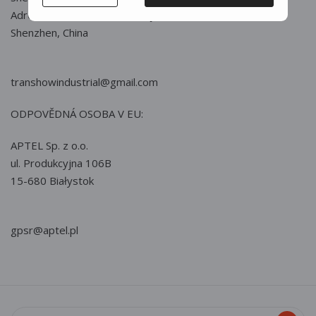
Adress: Busha Lu No.283, Buji,
Shenzhen, China
transhowindustrial@gmail.com
ODPOVĚDNÁ OSOBA V EU:
APTEL Sp. z o.o.
ul. Produkcyjna 106B
15-680 Białystok
gpsr@aptel.pl