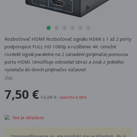
Rozbočovač HDMI! Rozbočovač signálu HDMI s 1 až 2 porty
podporujúce FULL HD 1080p a rozlíšenie 4K. Umožní
rozdeliť signál paralelne na 2 zariadení (prijímača) pomocou
portu HDMI. Umožňuje odosielať obraz a zvuk z jedného
vysielača do dvoch prijímačov súčasne!
Viac
7,50 €
12,26 €
ušetríte 5,00 €
Nie je skladom
Ospravedlňujeme sa, ale produkt nie je skladom. Ak si