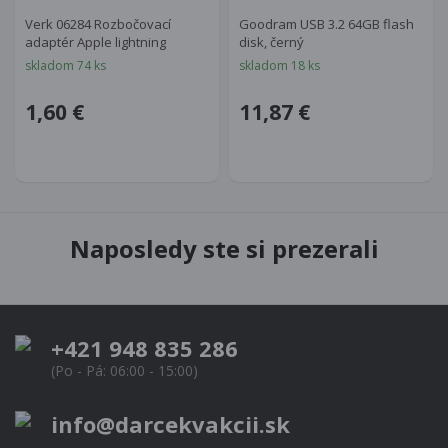
Verk 06284 Rozbočovací
Goodram USB 3.2 64GB flash
adaptér Apple lightning
disk, černý
skladom 74 ks
skladom 18 ks
1,60 €
11,87 €
Naposledy ste si prezerali
+421 948 835 286
(Po - Pá: 06:00 - 15:00)
info@darcekvakcii.sk