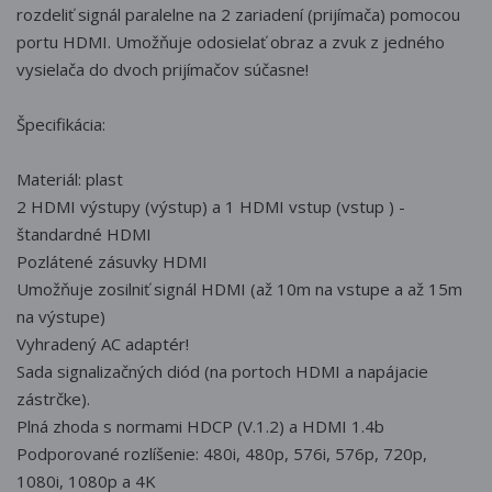
rozdeliť signál paralelne na 2 zariadení (prijímača) pomocou
portu HDMI. Umožňuje odosielať obraz a zvuk z jedného
vysielača do dvoch prijímačov súčasne!
Špecifikácia:
Materiál: plast
2 HDMI výstupy (výstup) a 1 HDMI vstup (vstup ) -
štandardné HDMI
Pozlátené zásuvky HDMI
Umožňuje zosilniť signál HDMI (až 10m na vstupe a až 15m
na výstupe)
Vyhradený AC adaptér!
Sada signalizačných diód (na portoch HDMI a napájacie
zástrčke).
Plná zhoda s normami HDCP (V.1.2) a HDMI 1.4b
Podporované rozlíšenie: 480i, 480p, 576i, 576p, 720p,
1080i, 1080p a 4K