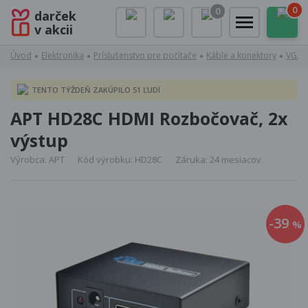
0
0
darček
v akcii
Úvod
Elektronika
Príslušenstvo pre počítače
Káble a konektory
VGA, 
TENTO TÝŽDEŇ ZAKÚPILO 51 ĽUDÍ
APT HD28C HDMI Rozbočovač, 2x
výstup
Výrobca: APT
Kód výrobku: HD28C
Záruka: 24 mesiacov
-39
%