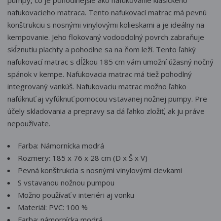
pumpy, čo je pohodlnejšie ako nafukovanie klasického
nafukovacieho matraca. Tento nafukovací matrac má pevnú
konštrukciu s nosnými vinylovými kolieskami a je ideálny na
kempovanie. Jeho flokovaný vodoodolný povrch zabraňuje
skĺznutiu plachty a pohodlne sa na ňom leží. Tento ľahký
nafukovací matrac s dĺžkou 185 cm vám umožní úžasný nočný
spánok v kempe. Nafukovacia matrac má tiež pohodlný
integrovaný vankúš. Nafukovaciu matrac možno ľahko
nafúknuť aj vyfúknuť pomocou vstavanej nožnej pumpy. Pre
účely skladovania a prepravy sa dá ľahko zložiť, ak ju práve
nepoužívate.
Farba: Námornícka modrá
Rozmery: 185 x 76 x 28 cm (D x Š x V)
Pevná konštrukcia s nosnými vinylovými cievkami
S vstavanou nožnou pumpou
Možno používať v interiéri aj vonku
Materiál: PVC: 100 %
Farba: námornícka modrá