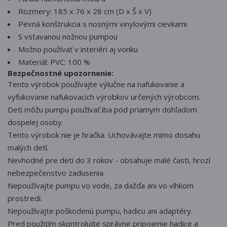
Rozmery: 185 x 76 x 28 cm (D x Š x V)
Pevná konštrukcia s nosnými vinylovými cievkami
S vstavanou nožnou pumpou
Možno používať v interiéri aj vonku
Materiál: PVC: 100 %
Bezpečnostné upozornenie:
Tento výrobok používajte výlučne na nafukovanie a
vyfukovanie nafukovacích výrobkov určených výrobcom.
Deti môžu pumpu používať iba pod priamym dohľadom
dospelej osoby.
Tento výrobok nie je hračka. Uchovávajte mimo dosahu
malých detí.
Nevhodné pre deti do 3 rokov - obsahuje malé časti, hrozí
nebezpečenstvo zadusenia.
Nepoužívajte pumpu vo vode, za dažďa ani vo vlhkom
prostredí.
Nepoužívajte poškodenú pumpu, hadicu ani adaptéry.
Pred použitím skontrolujte správne pripojenie hadice a