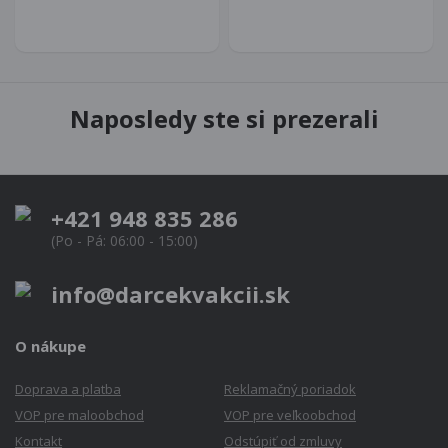
Naposledy ste si prezerali
+421 948 835 286
(Po - Pá: 06:00 - 15:00)
info@darcekvakcii.sk
O nákupe
Doprava a platba
Reklamačný poriadok
VOP pre maloobchod
VOP pre veľkoobchod
Kontakt
Odstúpiť od zmluvy