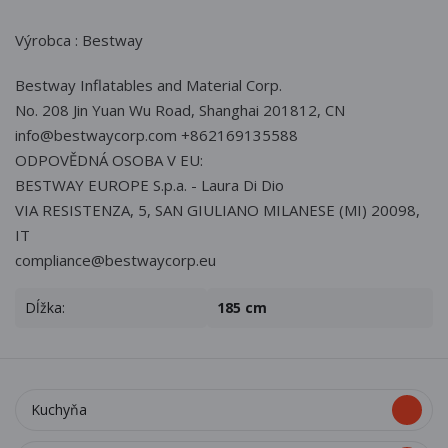
Výrobca : Bestway
Bestway Inflatables and Material Corp.
No. 208 Jin Yuan Wu Road, Shanghai 201812, CN
info@bestwaycorp.com +862169135588
ODPOVĚDNÁ OSOBA V EU:
BESTWAY EUROPE S.p.a. - Laura Di Dio
VIA RESISTENZA, 5, SAN GIULIANO MILANESE (MI) 20098,
IT
compliance@bestwaycorp.eu
Dĺžka:
185 cm
Kuchyňa