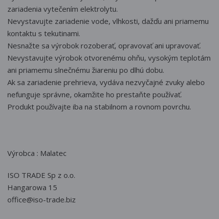
zariadenia vytečením elektrolytu.
Nevystavujte zariadenie vode, vlhkosti, dažďu ani priamemu
kontaktu s tekutinami.
Nesnažte sa výrobok rozoberať, opravovať ani upravovať.
Nevystavujte výrobok otvorenému ohňu, vysokým teplotám
ani priamemu slnečnému žiareniu po dlhú dobu.
Ak sa zariadenie prehrieva, vydáva nezvyčajné zvuky alebo
nefunguje správne, okamžite ho prestaňte používať.
Produkt používajte iba na stabilnom a rovnom povrchu.
Výrobca : Malatec
ISO TRADE Sp z o.o.
Hangarowa 15
office@iso-trade.biz