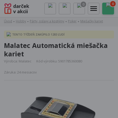
0
0
darček
v akcii
Úvod
Hobby
Párty, oslavy a kostýmy
Poker
Miešačky kariet
TENTO TÝŽDEŇ ZAKÚPILO 1283 ĽUDÍ
Malatec Automatická miešačka
kariet
Výrobca: Malatec
Kód výrobku: 5901785360080
Záruka: 24 mesiacov