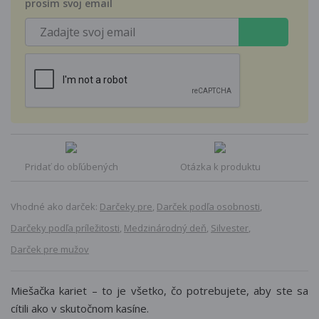
prosím svoj email
Pridať do obľúbených
Otázka k produktu
Vhodné ako darček:
Darčeky pre
,
Darček podľa osobnosti
,
Darčeky podľa príležitosti
,
Medzinárodný deň
,
Silvester
,
Darček pre mužov
Miešačka kariet – to je všetko, čo potrebujete, aby ste sa
cítili ako v skutočnom kasíne.