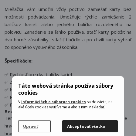
Miešačka vám umožní vždy poctivo zamiešať karty bez
možnosti podvádzania. Umožňuje rýchle zamiešanie 2
balíčkov kariet alebo jedného balíčka rozdeleného na
polovicu. Zariadenie sa ľahko používa, stačí karty položiť na
dva horné zásobníky, stlačiť tlačidlo a po chvíli karty vybrať
zo spodného výsuvného zásobníka.
Špecifikácie:
✅ Rýchlosť pre dva balíčky kariet
✅ Zásobník na vyberanie kariet
Táto webová stránka používa súbory
✅ Napájanie: 4x AA (nie je súčasťou balenia)
cookies
✅ Rozmery: 10 cm x 10,4 cm x 20,3 cm
V
informáciách o súboroch cookies
sa dozviete, na
✅ Farba: čierna
aké účely cookies využívame a ako s nimi nakladať.
Bezpečnostné upozornenie:
Tento výrobok používajte výlučne na automatické miešanie
hracích kariet bežných rozmerov používaných v kartových
Upraviť
Akceptovať všetko
hrách.