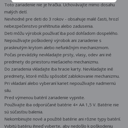
Toto zariadenie nie je hračka. Uchovávajte mimo dosahu
malých detí.
Nevhodné pre deti do 3 rokov - obsahuje malé časti, hrozí
nebezpečenstvo prehltnutia alebo zadusenia.
Deti môžu výrobok používať iba pod dohľadom dospelého.
Nepoužívajte poškodený výrobok ani zariadenie s
prasknutým krytom alebo nefunkčným mechanizmom.
Počas prevádzky nevkladajte prsty, vlasy, odev ani iné
predmety do priestoru miešacieho mechanizmu.
Do zariadenia vkladajte iba hracie karty. Nevkladajte iné
predmety, ktoré môžu spôsobiť zablokovanie mechanizmu.
Pri vkladaní alebo vyberaní kariet nepoužívajte nadmernú
silu.
Pred výmenou batérií zariadenie vypnite.
Používajte iba odporúčané batérie 4× AA 1,5 V. Batérie nie
sú súčasťou balenia.
Nekombinujte nové a použité batérie ani rôzne typy batérií.
Vybitú batériu ihneď vyberte, aby nedošlo k poškodeniu