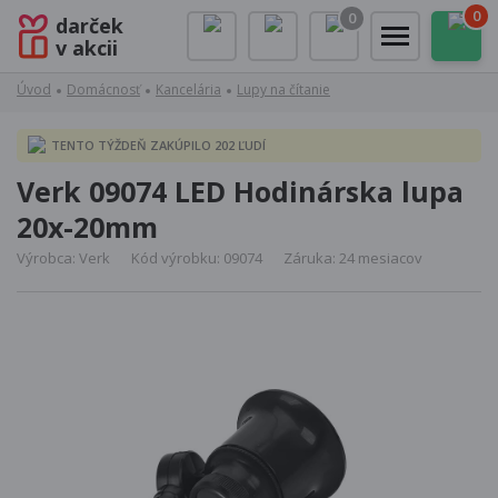
0
0
darček
v akcii
Úvod
Domácnosť
Kancelária
Lupy na čítanie
TENTO TÝŽDEŇ ZAKÚPILO 202 ĽUDÍ
Verk 09074 LED Hodinárska lupa
20x-20mm
Výrobca: Verk
Kód výrobku: 09074
Záruka: 24 mesiacov