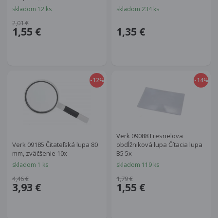
skladom 12 ks
skladom 234 ks
2,01 €
1,55 €
1,35 €
-12
-14
%
%
Verk 09088 Fresnelova
Verk 09185 Čitateľská lupa 80
obdĺžniková lupa Čítacia lupa
mm, zväčšenie 10x
B5 5x
skladom 1 ks
skladom 119 ks
4,46 €
1,79 €
3,93 €
1,55 €