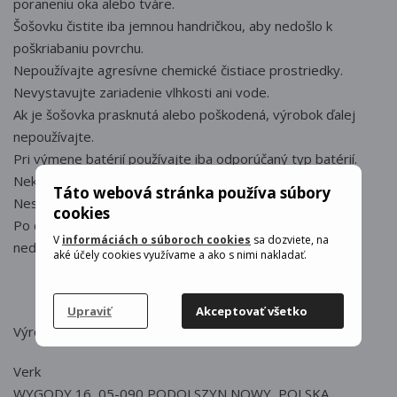
poraneniu oka alebo tváre.
Šošovku čistite iba jemnou handričkou, aby nedošlo k
poškriabaniu povrchu.
Nepoužívajte agresívne chemické čistiace prostriedky.
Nevystavujte zariadenie vlhkosti ani vode.
Ak je šošovka prasknutá alebo poškodená, výrobok ďalej
nepoužívajte.
Pri výmene batérií používajte iba odporúčaný typ batérií.
Nekombinujte staré a nové batérie.
Táto webová stránka používa súbory
Nesnažte sa výrobok rozoberať ani upravovať.
cookies
Po dlhšom nepoužívaní odporúčame batérie vybrať, aby
V
informáciách o súboroch cookies
sa dozviete, na
nedošlo k ich vytečeniu.
aké účely cookies využívame a ako s nimi nakladať.
Upraviť
Akceptovať všetko
Výrobca : Verk
Verk
WYGODY 16, 05-090 PODOLSZYN NOWY, POLSKA