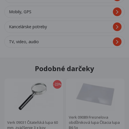
Mobily, GPS
Kancelárske potreby
TV, video, audio
Podobné darčeky
-23
%
Verk 09089 Fresnelova
Verk 09031 Čitateľská lupa 60
obdĺžniková lupa Čítacia lupa
mm, zväčšenie 3 x kov
B6 5x