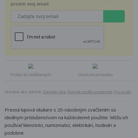
prosím svoj email
Pridať do obľúbených
Otázka k produktu
Vhodné ako darček:
Darčeky pre
,
Darček podľa osobnosti
,
Pro kutily
Presná lupová okuliare s 20-násobným zväčšením sú
ideálnym príslušenstvom na každodenné použitie. Môžu ich
používať klenotníci, numizmatici, elektrikári, hodinári a
podobne.