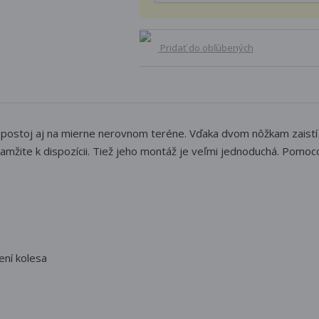
Pridať do obľúbených
ý postoj aj na mierne nerovnom teréne. Vďaka dvom nôžkam zaistí do
žite k dispozícii. Tiež jeho montáž je veľmi jednoduchá. Pomocou
ení kolesa