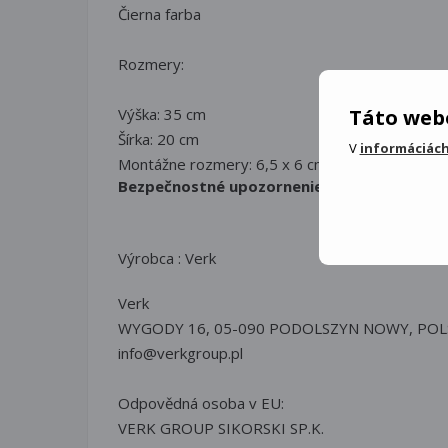
Čierna farba
Rozmery:
Táto webo
Výška: 35 cm
Šírka: 20 cm
V
informáciách
Montážne rozmery: 6,5 x 6 cm
Bezpečnostné upozornenie:
Výrobca : Verk
Verk
WYGODY 16, 05-090 PODOLSZYN NOWY, POL
info@verkgroup.pl
Odpovědná osoba v EU:
VERK GROUP SIKORSKI SP.K.