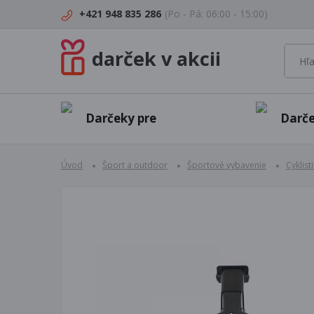
+421 948 835 286
(Po - Pá: 06:00 - 15:00)
darček v akcii
Darčeky pre
Darče
Úvod
Šport a outdoor
Športové vybavenie
Cyklist