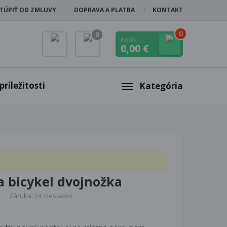
TÚPIŤ OD ZMLUVY
DOPRAVA A PLATBA
KONTAKT
0
0
Košík
0,00 €
ríležitosti
Kategória
a bicykel dvojnožka
Záruka: 24 mesiacov