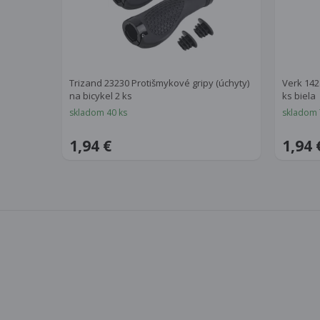
Trizand 23230 Protišmykové gripy (úchyty)
Verk 142
na bicykel 2 ks
ks biela
skladom 40 ks
skladom 
1,94 €
1,94 