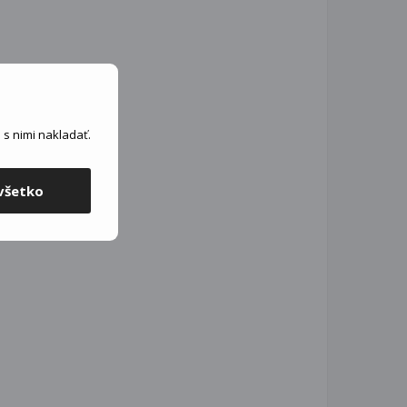
s nimi nakladať.
všetko