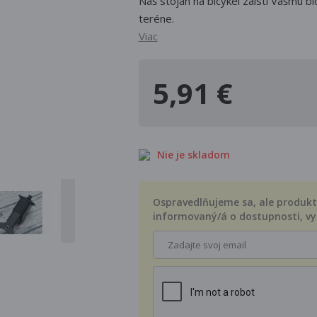
Náš stojan na bicykel zaistí Vášmu b
teréne.
Viac
5,91 €
Nie je skladom
Ospravedlňujeme sa, ale produkt 
informovaný/á o dostupnosti, vy