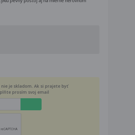
icyklu pevný postoj aj na mierne nerovnom
nie je skladom. Ak si prajete byť
plňte prosím svoj email