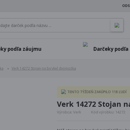
ODS
ky podľa záujmu
Darčeky podľa p
ika
Verk 14272 Stojan na bicykel dvojnožka
TENTO TÝŽDEŇ ZAKÚPILO 118 ĽUDÍ
Verk 14272 Stojan n
Výrobca: Verk
Kód výrobku: 14272