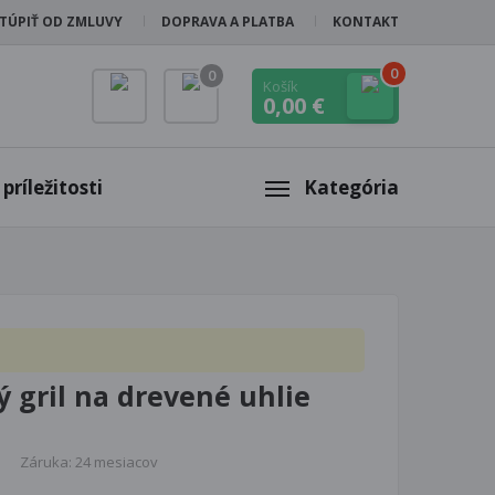
TÚPIŤ OD ZMLUVY
DOPRAVA A PLATBA
KONTAKT
0
0
Košík
0,00 €
príležitosti
Kategória
 gril na drevené uhlie
Záruka: 24 mesiacov