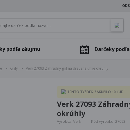
ODS
ky podľa záujmu
Darčeky podľa 
ie
Grily
Verk 27093 Záhradný gril na drevené uhlie okrúhly
TENTO TÝŽDEŇ ZAKÚPILO 10 ĽUDÍ
Verk 27093 Záhradný
okrúhly
Výrobca: Verk
Kód výrobku: 27093