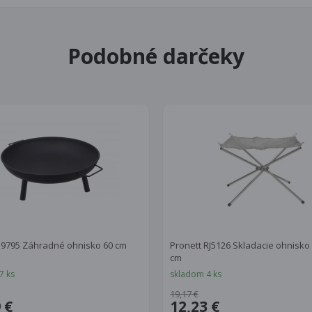
Podobné darčeky
 9795 Záhradné ohnisko 60 cm
Pronett RJ5126 Skladacie ohnisko 
cm
7 ks
skladom 4 ks
19,17 €
 €
12,23 €