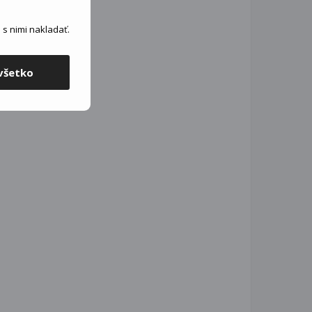
s nimi nakladať.
všetko