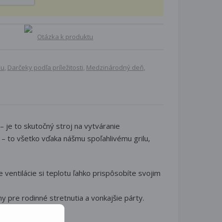
Otázka k produktu
mu
,
Darčeky podľa príležitosti
,
Medzinárodný deň
,
– je to skutočný stroj na vytváranie
 – to všetko vďaka nášmu spoľahlivému grilu,
 ventilácie si teplotu ľahko prispôsobíte svojim
 pre rodinné stretnutia a vonkajšie párty.