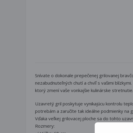
Snívate o dokonale prepečenej grilovanej bravčov
nezabudnuteľných chutí a chvíľ s vašimi blízkym
ktorý zmení vaše vonkajšie kulinárske stretnutie
Uzavretý gril poskytuje vynikajúcu kontrolu tep
potrebám a zaručíte tak ideálne podmienky na gr
Vďaka veľkej grilovacej ploche sa do tohto uzav
Rozmery: