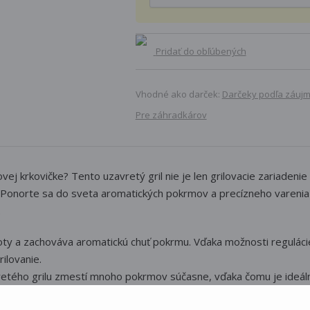
Pridať do obľúbených
Vhodné ako darček:
Darčeky podľa záuj
Pre záhradkárov
ej krkovičke? Tento uzavretý gril nie je len grilovacie zariadenie 
i. Ponorte sa do sveta aromatických pokrmov a precízneho varenia
.
loty a zachováva aromatickú chuť pokrmu. Vďaka možnosti regulácie
ilovanie.
retého grilu zmestí mnoho pokrmov súčasne, vďaka čomu je ideálny