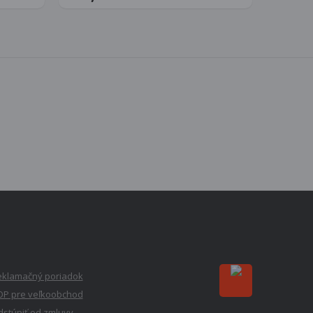
eklamačný poriadok
OP pre veľkoobchod
stúpiť od zmluvy