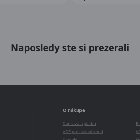
Naposledy ste si prezerali
O nákupe
Doprava a platba
R
VOP pre maloobchod
V
Kontakt
Od