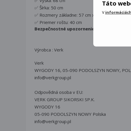
✅ Výška: 68 cm
Táto webo
✅ Šírka: 50 cm
V
informáciách
✅ Rozmery základne: 57 cm x 43 cm
✅ Priemer roštu: 40 cm
Bezpečnostné upozornenie:
Výrobca : Verk
Verk
WYGODY 16, 05-090 PODOLSZYN NOWY, POL
info@verkgroup.pl
Odpovědná osoba v EU:
VERK GROUP SIKORSKI SP.K.
WYGODY 16
05-090 PODOLSZYN NOWY Polska
info@verkgroup.pl