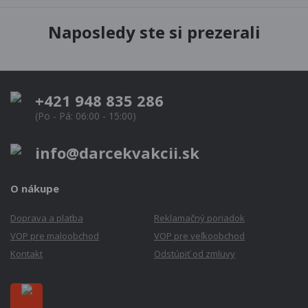
Naposledy ste si prezerali
+421 948 835 286
(Po - Pá: 06:00 - 15:00)
info@darcekvakcii.sk
O nákupe
Doprava a platba
Reklamačný poriadok
VOP pre maloobchod
VOP pre veľkoobchod
Kontakt
Odstúpiť od zmluvy