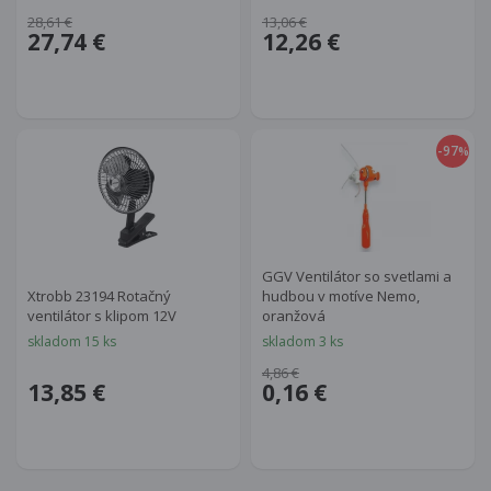
28,61 €
13,06 €
27,74 €
12,26 €
-97
%
GGV Ventilátor so svetlami a
Xtrobb 23194 Rotačný
hudbou v motíve Nemo,
ventilátor s klipom 12V
oranžová
skladom 15 ks
skladom 3 ks
4,86 €
13,85 €
0,16 €