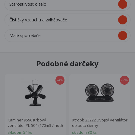
Starostlivosť o telo
Čističky vzduchu a zvlhčovače
Malé spotrebiče
Podobné darčeky
-4
-7
%
%
Kaminer 9596 Krbový
Xtrobb 23222 Dvojitý ventilátor
ventilátor YL-504 (170m3 / hod)
do auta čierny
skladom 54 ks
skladom 30 ks