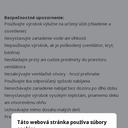
Bezpečnostné upozornenie:
Používajte výrobok výlučne na určený účel (chladenie a
osvetlenie)
Nevystavujte zariadenie vode ani vlhkosti
Nepoužívajte výrobok, ak je poškodený (ventilátor, kryt,
batéria)
Nevkladajte prsty ani cudzie predmety do priestoru
ventilátora
Nezakrývajte ventilačné otvory - hrozí prehriatie
Používajte iba odporúčaný spôsob nabíjania
Nenechávajte zariadenie nabíjať bez dozoru po dlhú dobu
Nevystavujte výrobok vysokým teplotám, priamemu slnku
ani otvorenému ohňu
Uchovávajte mimo dosahu malých detí
Pred čistením alebo údržbou zariadenie vypnite
Táto webová stránka používa súbory