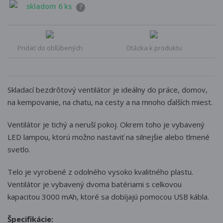
skladom 6 ks
?
Pridať do obľúbených
Otázka k produktu
Skladací bezdrôtový ventilátor je ideálny do práce, domov,
na kempovanie, na chatu, na cesty a na mnoho ďalších miest.
Ventilátor je tichý a neruší pokoj. Okrem toho je vybavený
LED lampou, ktorú možno nastaviť na silnejšie alebo tlmené
svetlo.
Telo je vyrobené z odolného vysoko kvalitného plastu.
Ventilátor je vybavený dvoma batériami s celkovou
kapacitou 3000 mAh, ktoré sa dobíjajú pomocou USB kábla.
Špecifikácie: