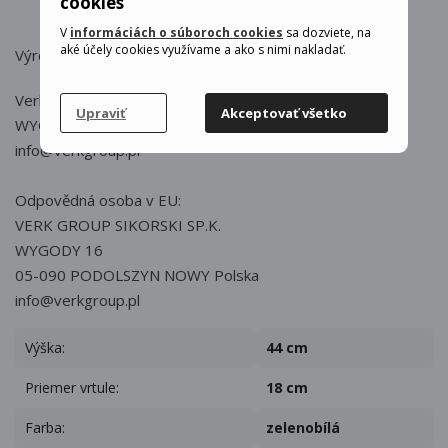
cookies
V
informáciách o súboroch cookies
sa dozviete, na
aké účely cookies využívame a ako s nimi nakladať.
Výrobca : Verk
Verk
Upraviť
Akceptovať všetko
WYGODY 16, 05-090 PODOLSZYN NOWY, POLSKA
info@verkgroup.pl
Odpovědná osoba v EU:
VERK GROUP SIKORSKI SP.K.
WYGODY 16
05-090 PODOLSZYN NOWY Polska
info@verkgroup.pl
Výška:
44 cm
Priemer vrtule:
18 cm
Farba:
zelenobílá