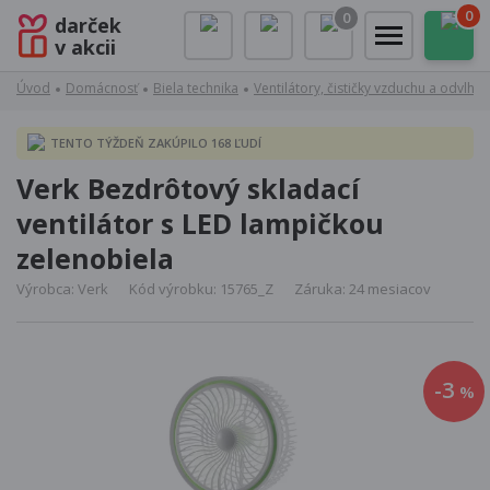
0
0
darček
v akcii
Úvod
Domácnosť
Biela technika
Ventilátory, čističky vzduchu a odvlhč
TENTO TÝŽDEŇ ZAKÚPILO 168 ĽUDÍ
Verk Bezdrôtový skladací
ventilátor s LED lampičkou
zelenobiela
Výrobca: Verk
Kód výrobku: 15765_Z
Záruka: 24 mesiacov
-3
%