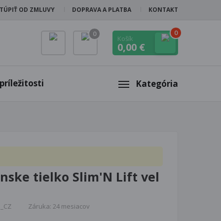
TÚPIŤ OD ZMLUVY
DOPRAVA A PLATBA
KONTAKT
0
0
Košík
0,00 €
ríležitosti
Kategória
nske tielko Slim'N Lift vel
M_CZ
Záruka: 24 mesiacov