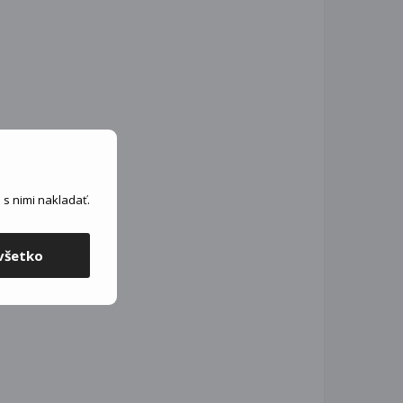
s nimi nakladať.
všetko