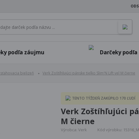
ODS
ky podľa záujmu
Darčeky podľa p
sťahovacia bielizeň
Verk Zoštíhľujúci pánske tielko Slim'N Lift vel M čierne
TENTO TÝŽDEŇ ZAKÚPILO 170 ĽUDÍ
Verk Zoštíhľujúci pá
M čierne
Výrobca: Verk
Kód výrobku: 15316_