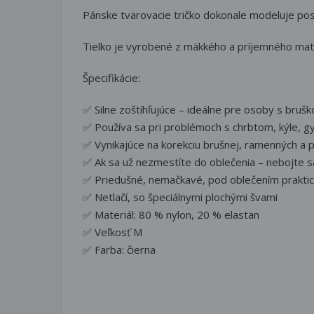
Pánske tvarovacie tričko dokonale modeluje post
Tielko je vyrobené z mäkkého a príjemného mate
Špecifikácie:
✅ Silne zoštíhľujúce – ideálne pre osoby s bruš
✅ Používa sa pri problémoch s chrbtom, kýle, g
✅ Vynikajúce na korekciu brušnej, ramenných a pr
✅ Ak sa už nezmestíte do oblečenia – nebojte sa
✅ Priedušné, nemačkavé, pod oblečením praktic
✅ Netlačí, so špeciálnymi plochými švami
✅ Materiál: 80 % nylon, 20 % elastan
✅ Veľkosť M
✅ Farba: čierna