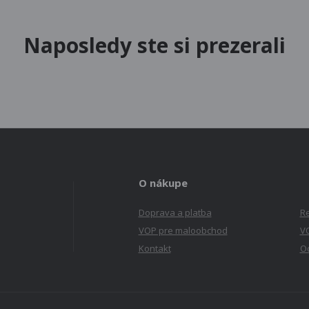
Naposledy ste si prezerali
O nákupe
Doprava a platba
R
VOP pre maloobchod
V
Kontakt
Od