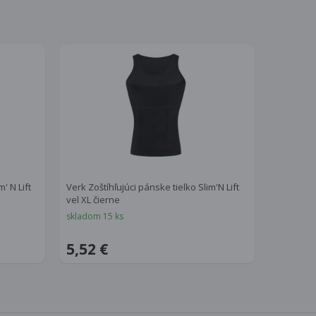
' N Lift
Verk Zoštíhľujúci pánske tielko Slim'N Lift
vel XL čierne
skladom 15 ks
5,52 €