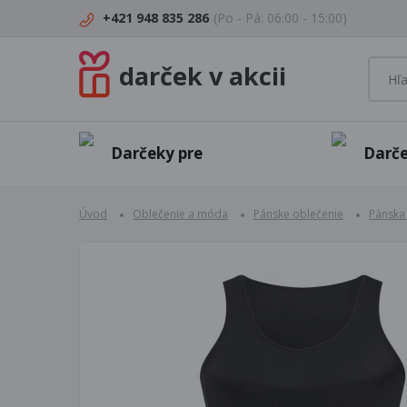
+421 948 835 286
(Po - Pá: 06:00 - 15:00)
darček v akcii
Darčeky pre
Darče
Úvod
Oblečenie a móda
Pánske oblečenie
Pánska 