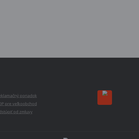
eklamačný poriadok
OP pre veľkoobchod
stúpiť od zmluvy