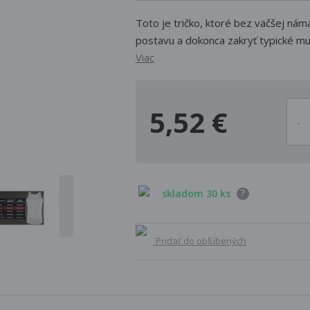
Toto je tričko, ktoré bez väčšej ná
postavu a dokonca zakryť typické mu
Viac
5,52 €
?
skladom 30 ks
Pridať do obľúbených