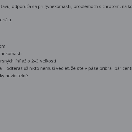
avu, odporúča sa pri gynekomastii, problémoch s chrbtom, na kor
riálu.
kom
ynekomastii
sných línií až o 2–3 veľkosti
 – odteraz už nikto nemusí vedieť, že ste v páse pribrali pár cent
ky neviditeľné