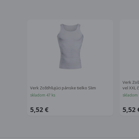
Verk Zošt
Verk Zoštíhľujúci pánske tielko Slim
vel XXL 
skladom 47 ks
skladom 
5,52 €
5,52 