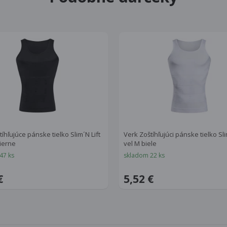
íhľujúce pánske tielko Slim´N Lift
Verk Zoštíhľujúci pánske tielko Slim
čierne
vel M biele
47 ks
skladom 22 ks
€
5,52 €